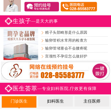
生孩子
—是天大的事
精子头部畸形是什么原因
输卵管积水常用的检查方
输卵管堵塞会不会腰疼呢
宫颈性不孕症怎么做好护
医生荟萃
—专业妇科医院,疗效更有保障
门诊医生
妇科医生
主任医师