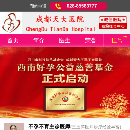
028-85583777
预约电话
首页
简介
医生
荣誉
挂号
不孕不育主诊医师
(王玉萍医师诊疗经验丰富)