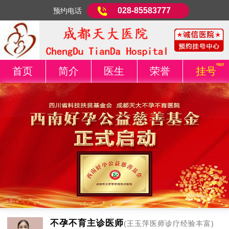
028-85583777
预约电话
首页
简介
医生
荣誉
挂号
不孕不育主诊医师
(王玉萍医师诊疗经验丰富)