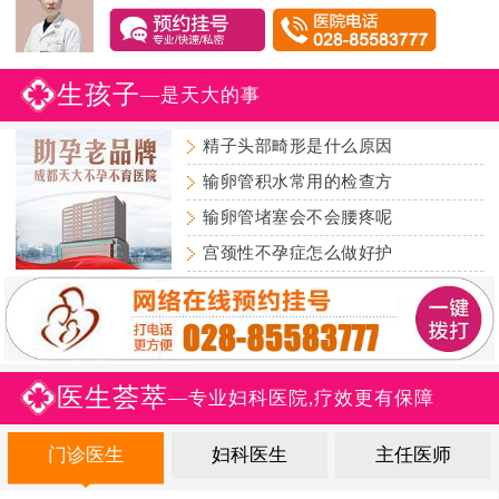
生孩子
—是天大的事
精子头部畸形是什么原因
输卵管积水常用的检查方
输卵管堵塞会不会腰疼呢
宫颈性不孕症怎么做好护
医生荟萃
—专业妇科医院,疗效更有保障
门诊医生
妇科医生
主任医师