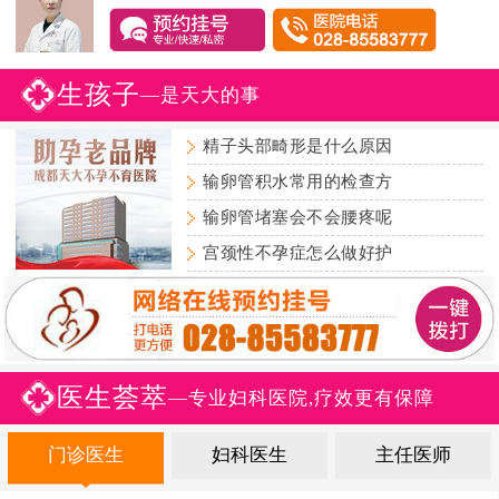
生孩子
—是天大的事
精子头部畸形是什么原因
输卵管积水常用的检查方
输卵管堵塞会不会腰疼呢
宫颈性不孕症怎么做好护
医生荟萃
—专业妇科医院,疗效更有保障
门诊医生
妇科医生
主任医师