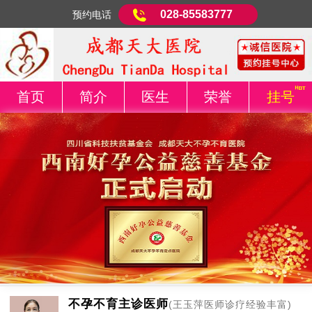
028-85583777
预约电话
首页
简介
医生
荣誉
挂号
不孕不育主诊医师
(王玉萍医师诊疗经验丰富)