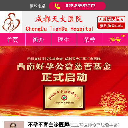
028-85583777
预约电话
首页
简介
医生
荣誉
挂号
不孕不育主诊医师
(王玉萍医师诊疗经验丰富)