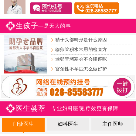
生孩子
—是天大的事
精子头部畸形是什么原因
输卵管积水常用的检查方
输卵管堵塞会不会腰疼呢
宫颈性不孕症怎么做好护
医生荟萃
—专业妇科医院,疗效更有保障
门诊医生
妇科医生
主任医师