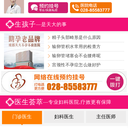
生孩子
—是天大的事
精子头部畸形是什么原因
输卵管积水常用的检查方
输卵管堵塞会不会腰疼呢
宫颈性不孕症怎么做好护
医生荟萃
—专业妇科医院,疗效更有保障
门诊医生
妇科医生
主任医师