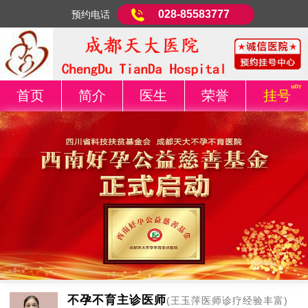
028-85583777
预约电话
首页
简介
医生
荣誉
挂号
不孕不育主诊医师
(王玉萍医师诊疗经验丰富)