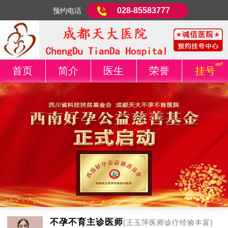
028-85583777
预约电话
首页
简介
医生
荣誉
挂号
不孕不育主诊医师
(王玉萍医师诊疗经验丰富)