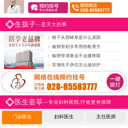
生孩子
—是天大的事
精子头部畸形是什么原因
输卵管积水常用的检查方
输卵管堵塞会不会腰疼呢
宫颈性不孕症怎么做好护
医生荟萃
—专业妇科医院,疗效更有保障
门诊医生
妇科医生
主任医师